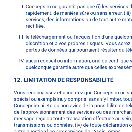
Concepsim ne garantit pas que (i) les services d
rapidement, de manière sûre ou sans erreur, (iii)
services, des informations ou de tout autre maté
rectifiée.
le téléchargement ou l'acquisition d'une quelcon
discrétion et à vos propres risques. Vous sere
pertes de données qui pourraient résulter du té
aucun conseil ou information, oral ou écrit, qu
quelconque garantie autre que celles expressém
12. LIMITATION DE RESPONSABILITÉ
Vous reconnaissez et acceptez que Concepsim ne saura
spécial ou exemplaire, y compris, sans s'y limiter, t
Concepsim ai été ou non avisé de la possibilité de tels 
de l'approvisionnement des services ou des marchandi
message reçu ou toute transaction effectuée au sein, g
transmissions ou données, (iv) de toute déclaration 
autre question liée aux services de l'AssisTemps.