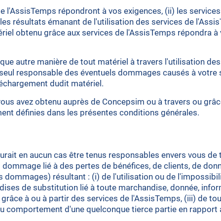
e l'AssisTemps répondront à vos exigences, (ii) les service
 les résultats émanant de l'utilisation des services de l'Assis
riel obtenu grâce aux services de l'AssisTemps répondra à vos
que autre manière de tout matériel à travers l'utilisation de
z seul responsable des éventuels dommages causés à votre 
léchargement dudit matériel.
e vous avez obtenu auprès de Concepsim ou à travers ou grâ
ent définies dans les présentes conditions générales.
it en aucun cas être tenus responsables envers vous de tou
out dommage lié à des pertes de bénéfices, de clients, de don
dommages) résultant : (i) de l'utilisation ou de l'impossibili
ses de substitution lié à toute marchandise, donnée, infor
râce à ou à partir des services de l'AssisTemps, (iii) de to
ou comportement d'une quelconque tierce partie en rapport a