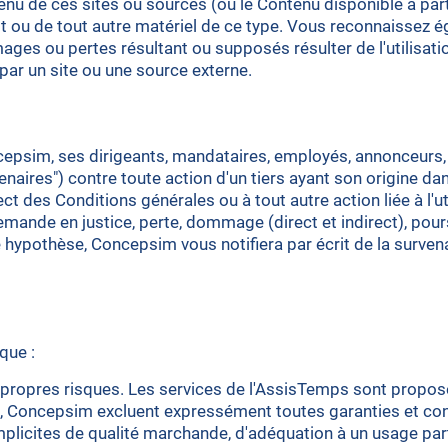
u de ces sites ou sources (ou le Contenu disponible à parti
t ou de tout autre matériel de ce type. Vous reconnaissez 
s ou pertes résultant ou supposés résulter de l'utilisation
par un site ou une source externe.
psim, ses dirigeants, mandataires, employés, annonceurs, 
aires") contre toute action d'un tiers ayant son origine da
ct des Conditions générales ou à tout autre action liée à l'u
nde en justice, perte, dommage (direct et indirect), poursuit
le hypothèse, Concepsim vous notifiera par écrit de la surve
que :
 propres risques. Les services de l'AssisTemps sont proposés 
, Concepsim excluent expressément toutes garanties et condit
 implicites de qualité marchande, d'adéquation à un usage pa