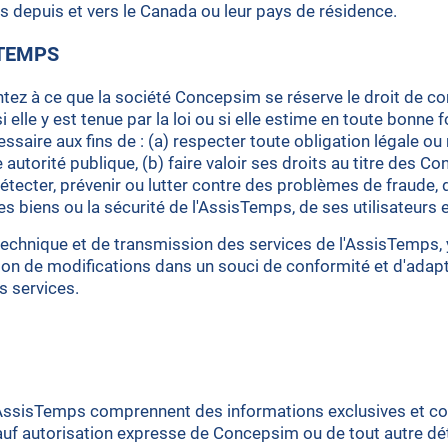
s depuis et vers le Canada ou leur pays de résidence.
STEMPS
ntez à ce que la société Concepsim se réserve le droit de co
lle y est tenue par la loi ou si elle estime en toute bonne fo
saire aux fins de : (a) respecter toute obligation légale o
autorité publique, (b) faire valoir ses droits au titre des Co
c) détecter, prévenir ou lutter contre des problèmes de fraud
es biens ou la sécurité de l'AssisTemps, de ses utilisateurs 
echnique et de transmission des services de l'AssisTemps, 
tion de modifications dans un souci de conformité et d'adap
s services.
AssisTemps comprennent des informations exclusives et confi
s. Sauf autorisation expresse de Concepsim ou de tout autre d