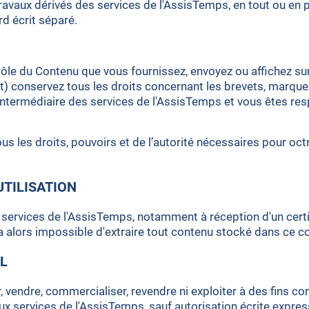
s travaux dérivés des services de l'AssisTemps, en tout ou en 
rd écrit séparé.
ôle du Contenu que vous fournissez, envoyez ou affichez sur
nt) conservez tous les droits concernant les brevets, marqu
'intermédiaire des services de l'AssisTemps et vous êtes re
s les droits, pouvoirs et de l’autorité nécessaires pour oc
UTILISATION
des services de l'AssisTemps, notamment à réception d'un cert
a alors impossible d'extraire tout contenu stocké dans ce 
AL
, vendre, commercialiser, revendre ni exploiter à des fins c
 aux services de l'AssisTemps, sauf autorisation écrite expre